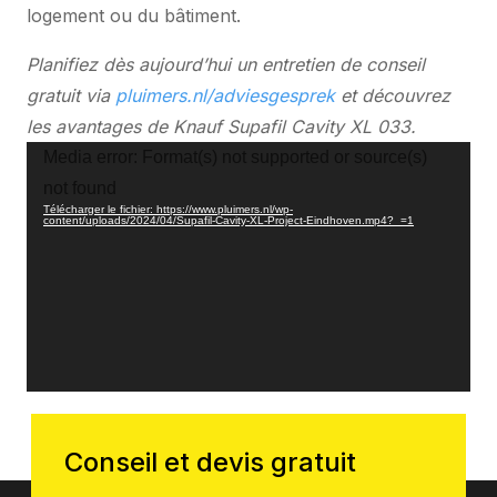
logement ou du bâtiment.
Planifiez dès aujourd’hui un entretien de conseil
gratuit via
pluimers.nl/adviesgesprek
et découvrez
les avantages de Knauf Supafil Cavity XL 033.
Lecteur
Media error: Format(s) not supported or source(s)
vidéo
not found
Télécharger le fichier: https://www.pluimers.nl/wp-
content/uploads/2024/04/Supafil-Cavity-XL-Project-Eindhoven.mp4?_=1
Conseil et devis gratuit