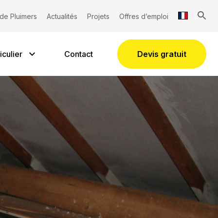
lation de cave
de Pluimers
Actualités
Projets
Offres d’emploi
iculier
Contact
Devis gratuit