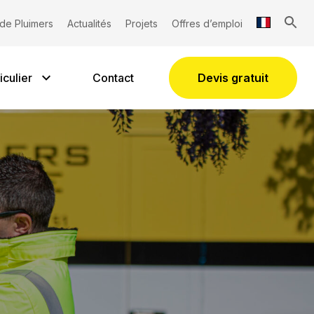
lation de cave
de Pluimers
Actualités
Projets
Offres d’emploi
iculier
Contact
Devis gratuit