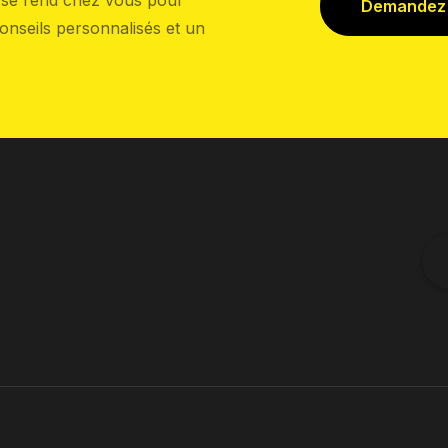
r se rend chez vous pour
Demandez u
conseils personnalisés et un