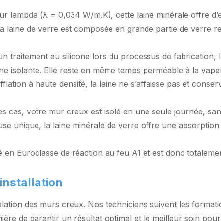
eur lambda (λ = 0,034 W/m.K), cette laine minérale offre d
a laine de verre est composée en grande partie de verre re
n traitement au silicone lors du processus de fabrication, l
e isolante. Elle reste en même temps perméable à la vapeur, 
fflation à haute densité, la laine ne s’affaisse pas et cons
s cas, votre mur creux est isolé en une seule journée, sans
use unique, la laine minérale de verre offre une absorption
é en Euroclasse de réaction au feu A1 et est donc totaleme
installation
l’isolation des murs creux. Nos techniciens suivent les form
nière de garantir un résultat optimal et le meilleur soin pour